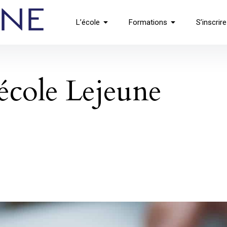
L’école
Formations
S’inscrire
 école Lejeune