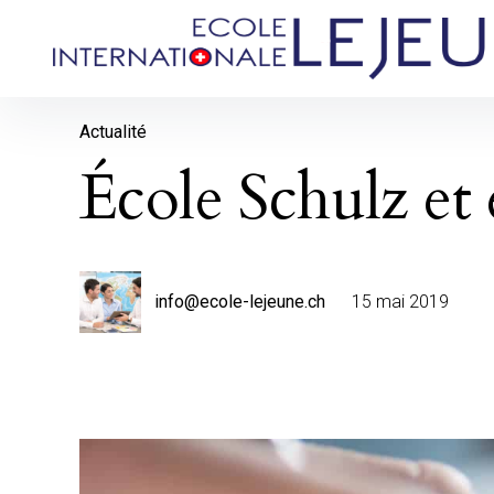
Skip
to
École Lejeune
content
Actualité
École Schulz et
info@ecole-lejeune.ch
15 mai 2019